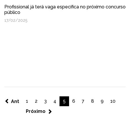
Profissional já terá vaga específica no próximo concurso
público
17/02/2025
1
2
3
4
5
6
7
8
9
10
Ant
Próximo