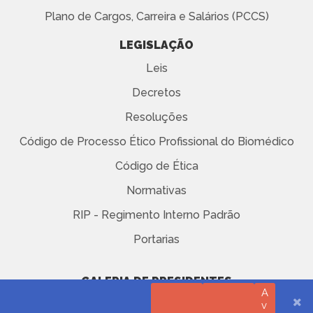
Plano de Cargos, Carreira e Salários (PCCS)
LEGISLAÇÃO
Leis
Decretos
Resoluções
Código de Processo Ético Profissional do Biomédico
Código de Ética
Normativas
RIP - Regimento Interno Padrão
Portarias
GALERIA DE PRESIDENTES
A
v
AVISO DE PRIVACIDADE