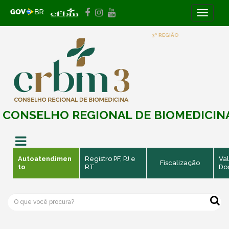
Toggle
navigati
3º REGIÃO
CONSELHO REGIONAL DE BIOMEDICIN
Autoatendimen
Registro PF, PJ e
Val
Fiscalização
to
RT
Do