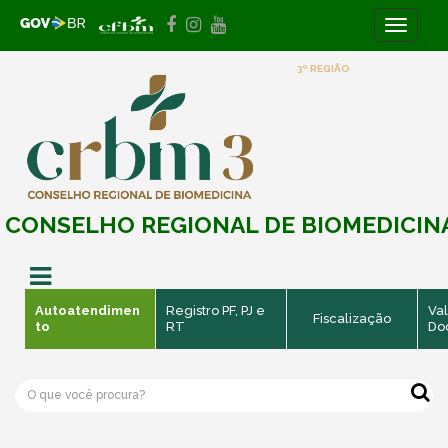
Toggle
navigati
3º REGIÃO
CONSELHO REGIONAL DE BIOMEDICIN
Autoatendimen
Registro PF, PJ e
Val
Fiscalização
to
RT
Do