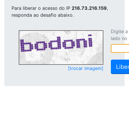
Para liberar o acesso
do IP
216.73.216.159
,
responda ao desafio abaixo.
Digite 
lado no
[trocar imagem]